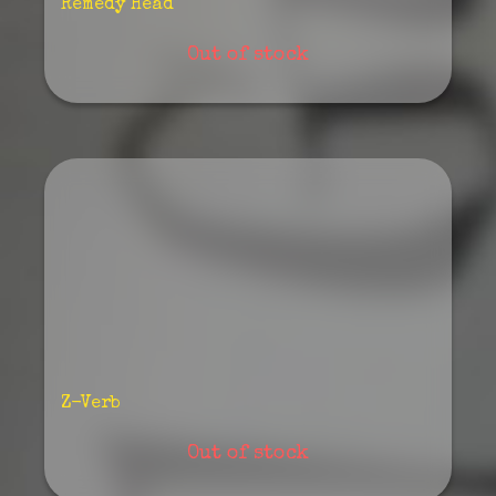
Remedy Head
Out of stock
Z-Verb
Out of stock