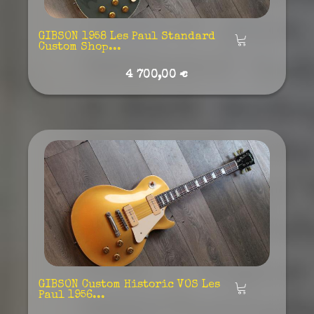
GIBSON 1958 Les Paul Standard
Añadir
Custom Shop...
4 700,00 €
GIBSON Custom Historic VOS Les
Añadir
Paul 1956...