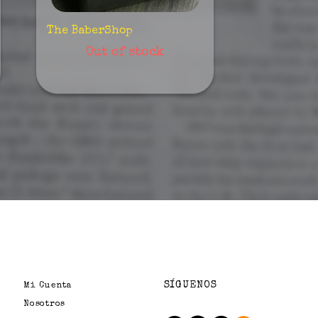
The BaberShop
Out of stock
SÍGUENOS
Mi Cuenta
Nosotros