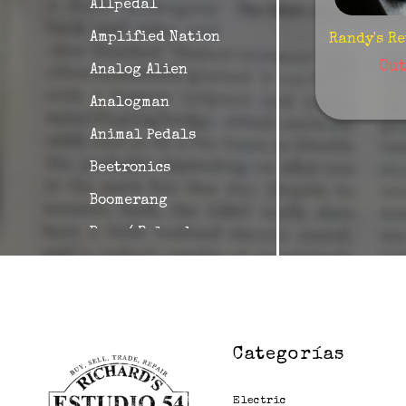
Allpedal
Amplified Nation
Randy's R
Out
Analog Alien
Analogman
Animal Pedals
Beetronics
Boomerang
Boss / Roland
British Pedals
Carl Martin
Caroline
Categorías
Catalin Bread
Collision Devices
Electric