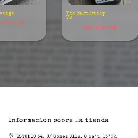
evenge
The Barbershop
V2
 of stock
Out of stock
Información sobre la tienda
ESTUDIO 54, C/ Gómez Ulla, 8 bajo, 15702,