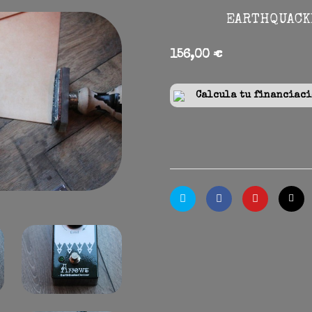
EARTHQUACKE
156,00 €
Calcula tu financiació