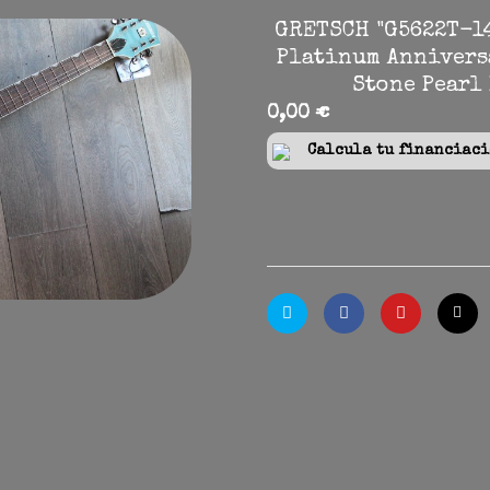
GRETSCH "G5622T-1
Platinum Annivers
Stone Pearl
0,00 €
Calcula tu financiació