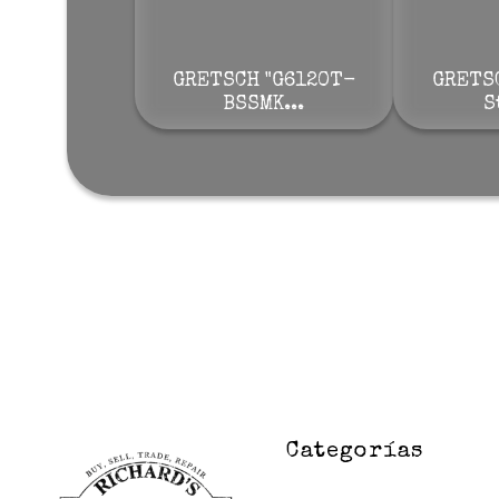
GRETSCH "G6120T-
GRETS
BSSMK...
S
Categorías