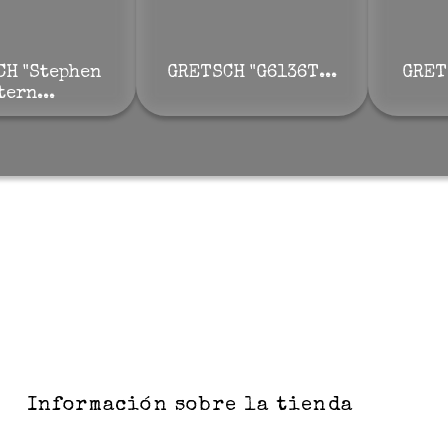
CH "Stephen
GRETSCH "G6136T...
GRET
tern...
Información sobre la tienda