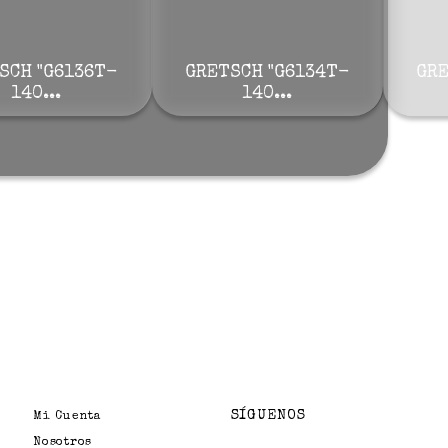
SCH "G6136T-
GRETSCH "G6134T-
GRE
140...
140...
SÍGUENOS
Mi Cuenta
Nosotros