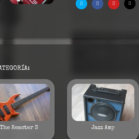
ATEGORÍA:
The Reacter S
Jazz Amp